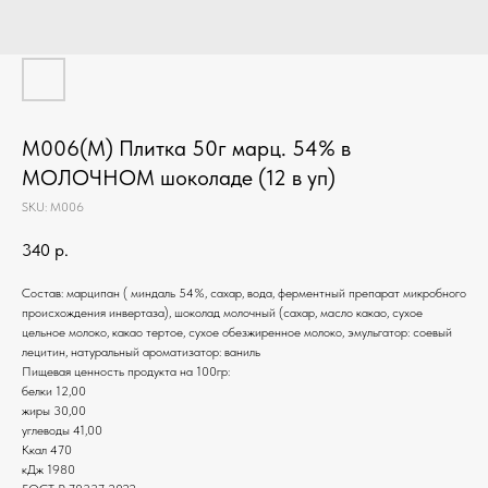
М006(М) Плитка 50г марц. 54% в
МОЛОЧНОМ шоколаде (12 в уп)
SKU:
М006
340
р.
Состав: марципан ( миндаль 54%, сахар, вода, ферментный препарат микробного
происхождения инвертаза), шоколад молочный (сахар, масло какао, сухое
цельное молоко, какао тертое, сухое обезжиренное молоко, эмульгатор: соевый
лецитин, натуральный ароматизатор: ваниль
Пищевая ценность продукта на 100гр:
белки 12,00
жиры 30,00
углеводы 41,00
Ккал 470
кДж 1980