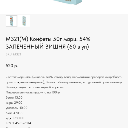
М321(М) Конфеты 50г марц. 54%
ЗАПЕЧЕННЫЙ ВИШНЯ (60 в уп)
SKU:
М321
520
р.
Состав: марципан (миндаль 54%, сахар, вода, ферментный препарат микробного
происхождения инвертаза), Вишня сублимированная , натуральный ароматизатор
Вишня, концентрат сока черной моркови.
Пищевая ценность продукта на 100гр:
белки 13,00
жиры 29,00
углеводы 40,00
Ккал 470,00
кДж 1980,00
ГОСТ 4570-2014